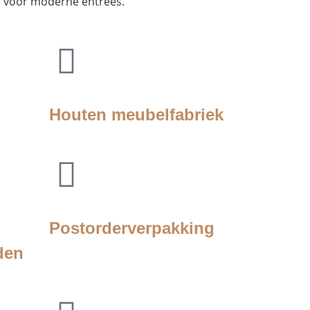
 voor moderne entrees.
Houten meubelfabriek
Postorderverpakking
den