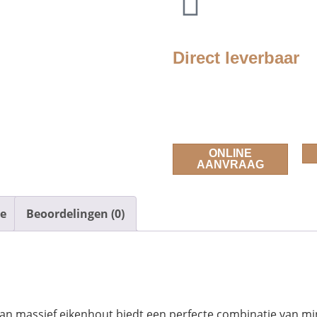
Direct leverbaar
ONLINE
AANVRAAG
ie
Beoordelingen (0)
n massief eikenhout biedt een perfecte combinatie van min