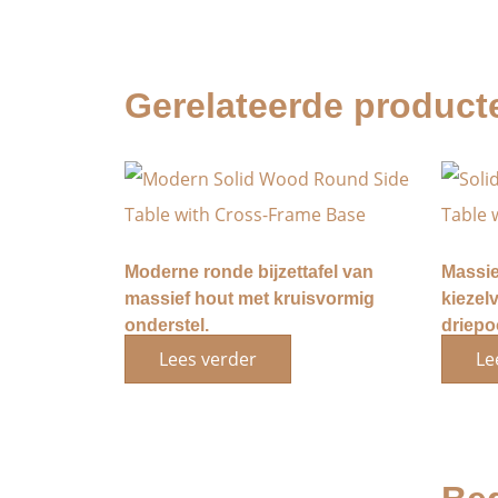
Gerelateerde product
Moderne ronde bijzettafel van
Massief
massief hout met kruisvormig
kiezel
onderstel.
driepo
Lees verder
Le