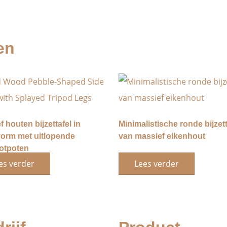
en
 houten bijzettafel in
Minimalistische ronde bijzett
vorm met uitlopende
van massief eikenhout
otpoten
es verder
Lees verder