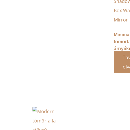
Minimal
tömörf
árnyék
fali tük
To
ol