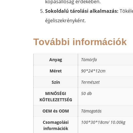
kopásállóság érdekében.
Sokoldalú tárolási alkalmazás:
Tökéle
éjjeliszekrényként.
További információk
Anyag
Tömörfa
Méret
90*24*12cm
Szín
Természet
MINŐSÉGI
50 db
KÖTELEZETTSÉG
OEM és ODM
Támogatás
Csomagolási
100*30*18cm/ 10.00kg
információk