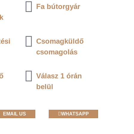
Fa bútorgyár
k
tési
Csomagküldő
csomagolás
vő
Válasz 1 órán
belül
EMAIL US
WHATSAPP