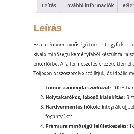
Leírás
További információk
Véle
Leírás
Ez a prémium minőségű tömör tölgyfa konzolas
kiváló minőségű keményfából készült falra s
enteriőrbe. A fa természetes erezete kiemelk
Teljesen összeszerelve szállítjuk, és ideáli
Tömör keményfa szerkezet:
100%-ban 
Helytakarékos, lebegő kialakítás:
Bizt
Hardvermentes fiókok:
Integrált ujjbe
fogantyúkat.
Prémium minőségű felületkezelés:
Tö