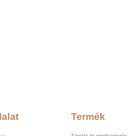
lalat
Termék
Tárolás és rendszerezés