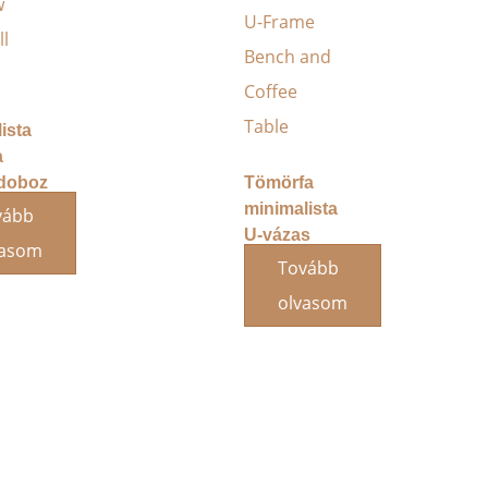
ista
a
doboz
Tömörfa
ör
minimalista
vább
U-vázas
vasom
pad és
Tovább
dohányzóasztal
olvasom