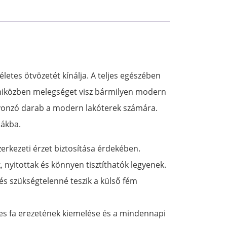
letes ötvözetét kínálja. A teljes egészében
, miközben melegséget visz bármilyen modern
l vonzó darab a modern lakóterek számára.
bákba.
rkezeti érzet biztosítása érdekében.
, nyitottak és könnyen tisztíthatók legyenek.
 és szükségtelenné teszik a külső fém
es fa erezetének kiemelése és a mindennapi