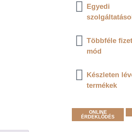
Egyedi
szolgáltatáso
Többféle fize
mód
Készleten lé
termékek
ONLINE
ÉRDEKLŐDÉS