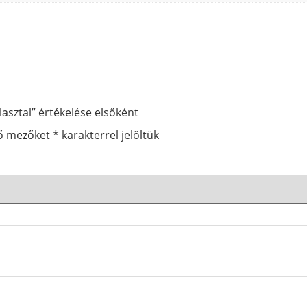
lasztal” értékelése elsőként
ző mezőket
*
karakterrel jelöltük