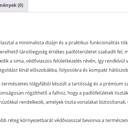
mények (0)
ztal a minimalista dizájn és a praktikus funkcionalitás töké
zerelhető tárolóegység értékes padlóterületet szabadít fel
edik a sima, védőviaszos felületkezelés révén, így rendkívü
s megoldást kínál előszobákba, folyosókra és kompakt hálószo
természetes tölgyfából készült a tartósság és a prémium sze
onságosan rögzíthető a falhoz, hogy a padlófelületek tiszták
húzókkal rendelkezik, amelyek tiszta vonalakat biztosítanak,
bb réteg környezetbarát védőviasszal bevonva a természet