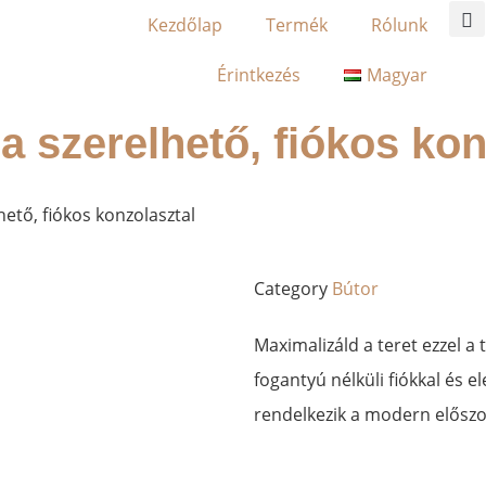
Kezdőlap
Termék
Rólunk
Érintkezés
Magyar
a szerelhető, fiókos kon
hető, fiókos konzolasztal
Category
Bútor
Maximalizáld a teret ezzel a 
fogantyú nélküli fiókkal és el
rendelkezik a modern elősz