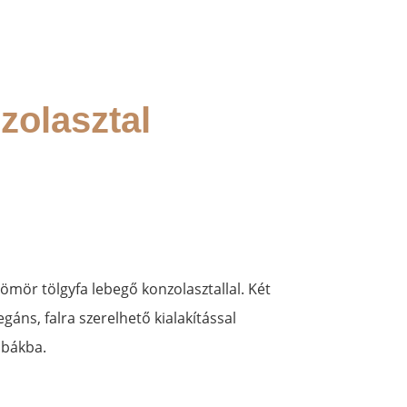
zolasztal
tömör tölgyfa lebegő konzolasztallal. Két
egáns, falra szerelhető kialakítással
obákba.