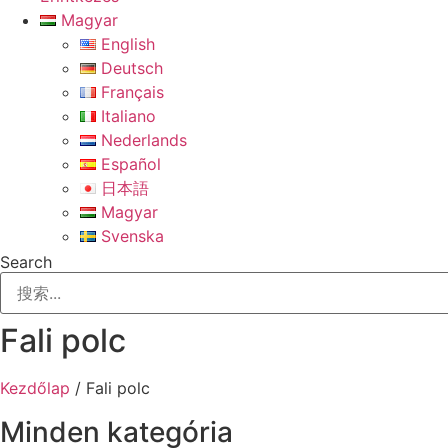
Magyar
English
Deutsch
Français
Italiano
Nederlands
Español
日本語
Magyar
Svenska
Search
Fali polc
Kezdőlap
/ Fali polc
Minden kategória