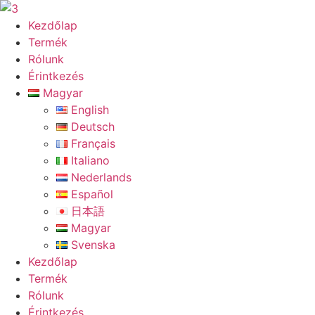
Ugrás
a
Kezdőlap
tartalomhoz
Termék
Rólunk
Érintkezés
Magyar
English
Deutsch
Français
Italiano
Nederlands
Español
日本語
Magyar
Svenska
Kezdőlap
Termék
Rólunk
Érintkezés