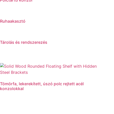
Polctartó konzol
Ruhaakasztó
Tárolás és rendszerezés
Tömörfa, lekerekített, úszó polc rejtett acél
konzolokkal
Tovább olvasom