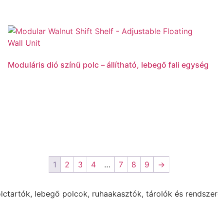
Moduláris dió színű polc – állítható, lebegő fali egység
Tovább olvasom
1
2
3
4
…
7
8
9
→
olctartók, lebegő polcok, ruhaakasztók, tárolók és rendsze