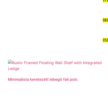
(7)
(8)
(5)
Minimalista keretezett lebegő fali polc
Tovább olvasom