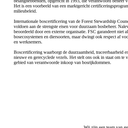
belanghebbenden, opgericht in 1993, die verantwoord beheer van
Het is een voorbeeld van een marktgericht certificeringsprogra
milieubeleid.
Internationale boscertificering van de Forest Stewardship Cou
voldoen aan de strengste eisen voor duurzaam bosbeheer. Nalevi
beoordeeld door een externe organisatie. FSC garandeert niet 
bosecosystemen en diersoorten, maar dwingt ook respect af v
en werknemers.
Boscertificering waarborgt de duurzaamheid, traceerbaarheid en
nieuwe en gerecyclede vezels. Het stelt ons ook in staat om te 
gebied van verantwoorde inkoop van bosrijkdommen.
Wij zijn een team van g