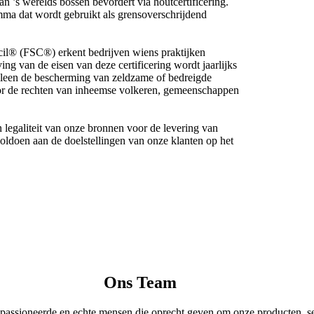
 ’s werelds bossen bevordert via houtcertificering.
mma dat wordt gebruikt als grensoverschrijdend
ncil® (FSC®) erkent bedrijven wiens praktijken
ng van de eisen van deze certificering wordt jaarlijks
alleen de bescherming van zeldzame of bedreigde
oor de rechten van inheemse volkeren, gemeenschappen
 legaliteit van onze bronnen voor de levering van
voldoen aan de doelstellingen van onze klanten op het
Ons Team
epassioneerde en echte mensen die oprecht geven om onze producten, se