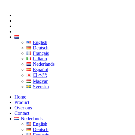
Ga
naar
Home
de
Product
inhoud
Over ons
Contact
Nederlands
English
Deutsch
Français
Italiano
Nederlands
Español
日本語
Magyar
Svenska
Home
Product
Over ons
Contact
Nederlands
English
Deutsch
Français