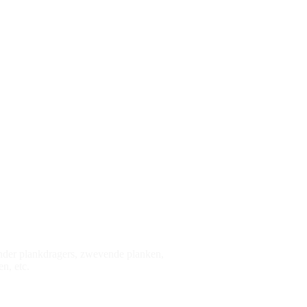
 Wij exporteren
nder plankdragers, zwevende planken,
n, etc.