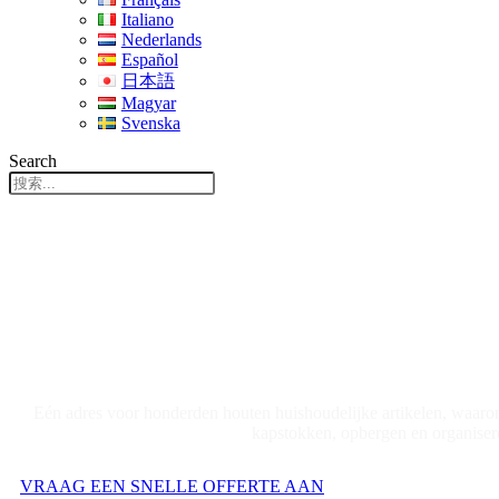
Italiano
Nederlands
Español
日本語
Magyar
Svenska
Search
Wij ontwerpen, Wij fabriceren,
Eén adres voor honderden houten huishoudelijke artikelen, waaro
kapstokken, opbergen en organisere
VRAAG EEN SNELLE OFFERTE AAN