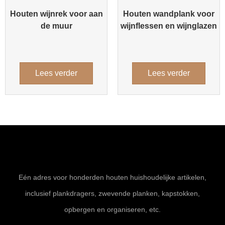
Houten wijnrek voor aan
Houten wandplank voor
de muur
wijnflessen en wijnglazen
Lees verder
Lees verder
Eén adres voor honderden houten huishoudelijke artikelen,
inclusief plankdragers, zwevende planken, kapstokken,
opbergen en organiseren, etc.