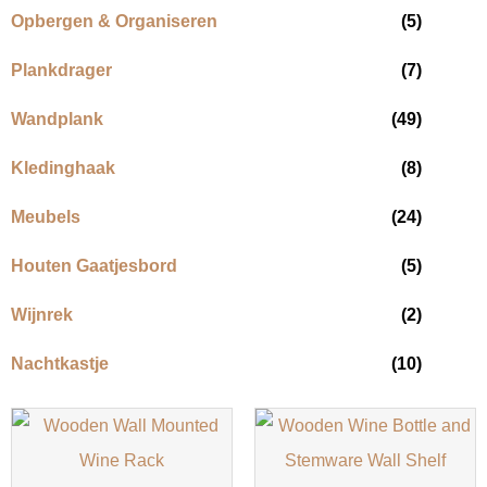
Opbergen & Organiseren
(5)
Plankdrager
(7)
Wandplank
(49)
Kledinghaak
(8)
Meubels
(24)
Houten Gaatjesbord
(5)
Wijnrek
(2)
Nachtkastje
(10)