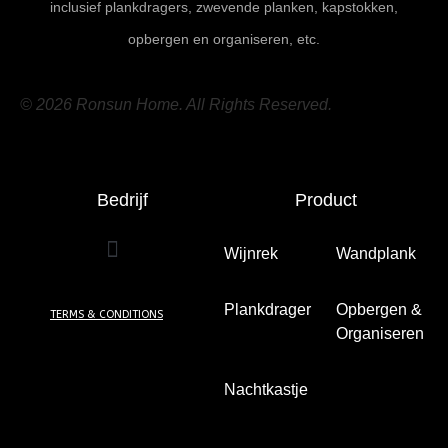
inclusief plankdragers, zwevende planken, kapstokken,
opbergen en organiseren, etc.
© 2026 Ronsun Home. All Rights Reserved.
Bedrijf
Product
Wijnrek
(2)
Wandplank
(49)
Plankdrager
Opbergen &
TERMS & CONDITIONS
(7)
Organiseren
(5)
Nachtkastje
(10)