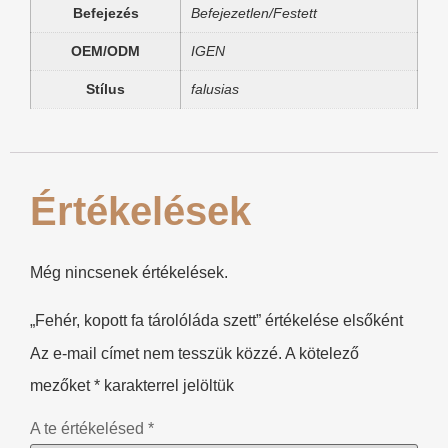
Befejezés
Befejezetlen/Festett
OEM/ODM
IGEN
Stílus
falusias
Értékelések
Még nincsenek értékelések.
„Fehér, kopott fa tárolóláda szett” értékelése elsőként
Az e-mail címet nem tesszük közzé.
A kötelező
mezőket
*
karakterrel jelöltük
A te értékelésed
*