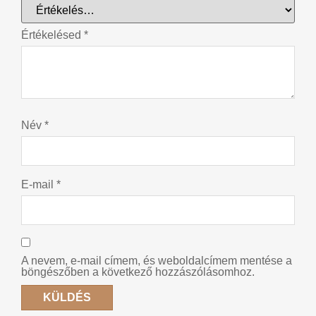
Értékelésed
*
Név
*
E-mail
*
A nevem, e-mail címem, és weboldalcímem mentése a
böngészőben a következő hozzászólásomhoz.