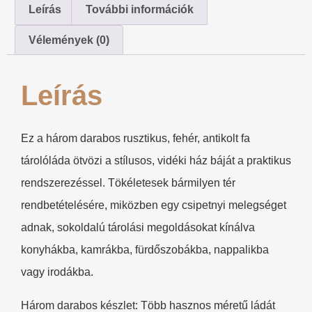
Leírás
További információk
Vélemények (0)
Leírás
Ez a három darabos rusztikus, fehér, antikolt fa
tárolóláda ötvözi a stílusos, vidéki ház báját a praktikus
rendszerezéssel. Tökéletesek bármilyen tér
rendbetételésére, miközben egy csipetnyi melegséget
adnak, sokoldalú tárolási megoldásokat kínálva
konyhákba, kamrákba, fürdőszobákba, nappalikba
vagy irodákba.
Három darabos készlet: Több hasznos méretű ládát