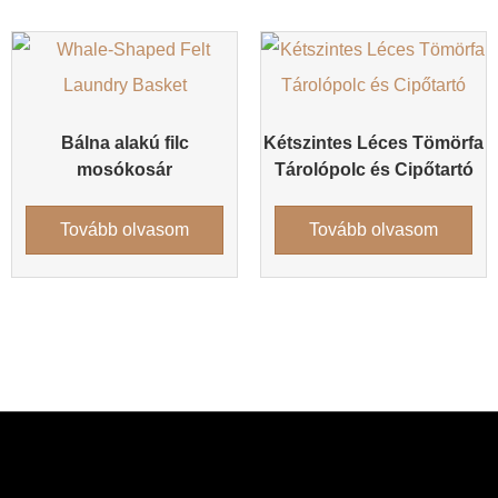
Bálna alakú filc
Kétszintes Léces Tömörfa
mosókosár
Tárolópolc és Cipőtartó
Tovább olvasom
Tovább olvasom