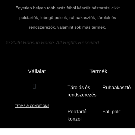
Egyetlen helyen több száz fából készült háztartási cikk:
polctartók, lebegő polcok, ruhaakasztók, tárolók és
rendszerezők, valamint sok más termék.
© 2026 Ronsun Home. All Rights Reserved.
Vállalat
Termék
Tárolás és
Ruhaakasztó
rendszerezés
(8)
(5)
TERMS & CONDITIONS
Polctartó
Fali polc
(49)
konzol
(7)
Fa perforált