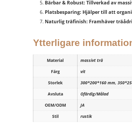
​Bärbar & Robust: Tillverkad av massi
Platsbesparing: Hjälper till att organ
Naturlig träfinish: Framhäver träådr
Ytterligare informatio
Material
massivt trä
Färg
vit
Storlek
300*200*160 mm, 350*2
Avsluta
Ofärdig/Målad
OEM/ODM
JA
Stil
rustik