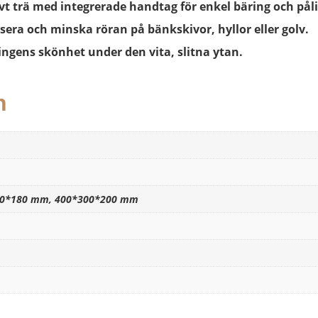
vt trä med integrerade handtag för enkel bäring och påli
isera och minska röran på bänkskivor, hyllor eller golv.
ingens skönhet under den vita, slitna ytan.
n
50*180 mm, 400*300*200 mm