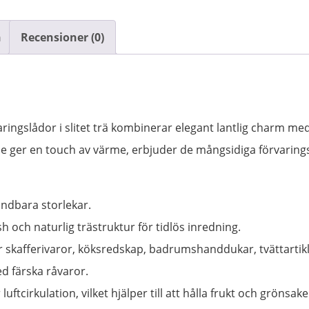
n
Recensioner (0)
ingslådor i slitet trä kombinerar elegant lantlig charm med 
e ger en touch av värme, erbjuder de mångsidiga förvaringsl
vändbara storlekar.
nish och naturlig trästruktur för tidlös inredning.
för skafferivaror, köksredskap, badrumshanddukar, tvättartikl
d färska råvaror.
luftcirkulation, vilket hjälper till att hålla frukt och grönsake