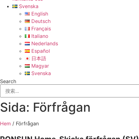
Svenska
English
Deutsch
Français
Italiano
Nederlands
Español
日本語
Magyar
Svenska
Search
Sida: Förfrågan
Hem
/ Förfrågan