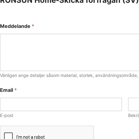
RONSUN Home-Skicka förfrågan (SV)
Meddelande
*
Vänligen ange detaljer såsom material, storlek, användningsområde, sp
M
Email
*
e
d
d
e
l
E-post
Bekrä
a
n
d
e