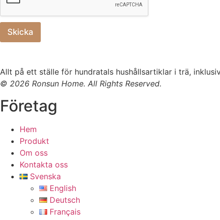
E
m
a
Skicka
i
l
Allt på ett ställe för hundratals hushållsartiklar i trä, inkl
© 2026 Ronsun Home. All Rights Reserved.
Företag
Hem
Produkt
Om oss
Kontakta oss
Svenska
English
Deutsch
Français