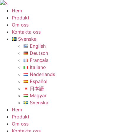
Hoppa
till
Hem
innehåll
Produkt
Om oss
Kontakta oss
Svenska
English
Deutsch
Français
Italiano
Nederlands
Español
日本語
Magyar
Svenska
Hem
Produkt
Om oss
Kontakta oss