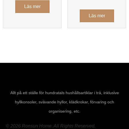
Läs mer
Läs mer
Allt på ett ställe för hundratals hushållsartiklar i trä, inklusive
hyllkonsoler, svävande hyllor, klädkrokar, förvaring och
organisering, etc.
© 2026 Ronsun Home. All Rights Reserved.