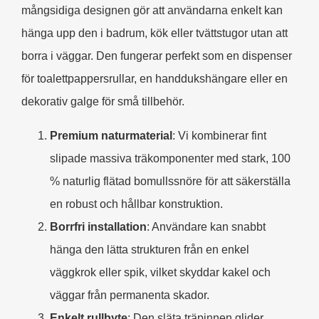
mångsidiga designen gör att användarna enkelt kan
hänga upp den i badrum, kök eller tvättstugor utan att
borra i väggar. Den fungerar perfekt som en dispenser
för toalettpappersrullar, en handdukshängare eller en
dekorativ galge för små tillbehör.
Premium naturmaterial
: Vi kombinerar fint
slipade massiva träkomponenter med stark, 100
% naturlig flätad bomullssnöre för att säkerställa
en robust och hållbar konstruktion.
Borrfri installation
: Användare kan snabbt
hänga den lätta strukturen från en enkel
väggkrok eller spik, vilket skyddar kakel och
väggar från permanenta skador.
Enkelt rullbyte
: Den släta träpinnen glider