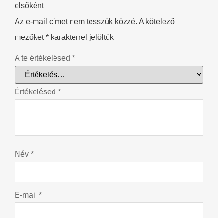
elsőként
Az e-mail címet nem tesszük közzé.
A kötelező
mezőket
*
karakterrel jelöltük
A te értékelésed
*
Értékelésed
*
Név
*
E-mail
*