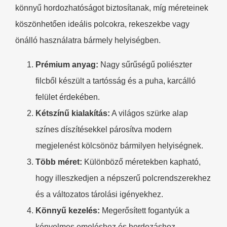
könnyű hordozhatóságot biztosítanak, míg méreteinek
köszönhetően ideális polcokra, rekeszekbe vagy
önálló használatra bármely helyiségben.
​Prémium anyag:​
​ Nagy sűrűségű poliészter
filcből készült a tartósság és a puha, karcálló
felület érdekében.
​Kétszínű kialakítás:​
​ A világos szürke alap
színes díszítésekkel párosítva modern
megjelenést kölcsönöz bármilyen helyiségnek.
​Több méret:​
​ Különböző méretekben kapható,
hogy illeszkedjen a népszerű polcrendszerekhez
és a változatos tárolási igényekhez.
​Könnyű kezelés:​
​ Megerősített fogantyúk a
kényelmes emeléshez és hordozáshoz.