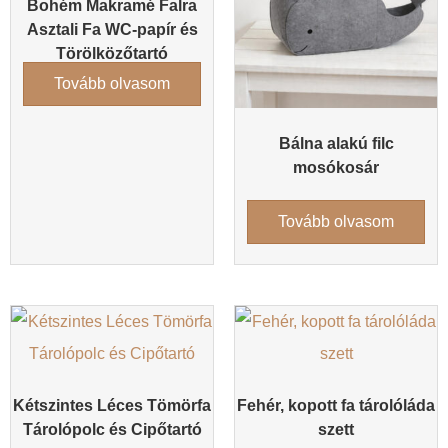
Bohém Makramé Falra
Asztali Fa WC-papír és
Törölközőtartó
Tovább olvasom
Bálna alakú filc
mosókosár
Tovább olvasom
Kétszintes Léces Tömörfa
Fehér, kopott fa tárolóláda
Tárolópolc és Cipőtartó
szett