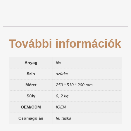
További információk
Anyag
filc
Szín
szürke
Méret
250 * 510 * 200 mm
Súly
0, 2 kg
OEM/ODM
IGEN
Csomagolás
fel táska