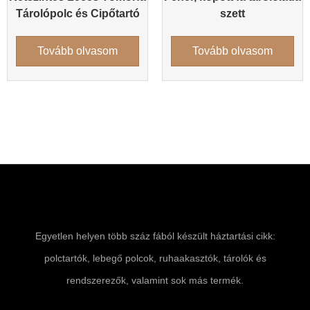
Tárolópolc és Cipőtartó
szett
Tovább olvasom
Tovább olvasom
Egyetlen helyen több száz fából készült háztartási cikk:
polctartók, lebegő polcok, ruhaakasztók, tárolók és
rendszerezők, valamint sok más termék.