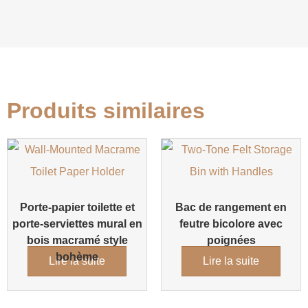
Produits similaires
Porte-papier toilette et
Bac de rangement en
porte-serviettes mural en
feutre bicolore avec
bois macramé style
poignées
bohème
Lire la suite
Lire la suite