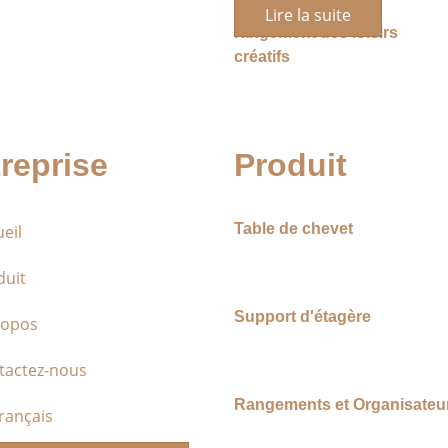
rangement et le
Lire la suite
rangement des loisirs
créatifs
reprise
Produit
Table de chevet
eil
duit
Support d'étagère
ropos
tactez-nous
Rangements et Organisateu
rançais