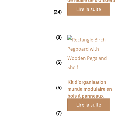
de feuille de Monstera
tropicale
Lire la suite
(24)
(8)
(5)
Kit d’organisation
(5)
murale modulaire en
bois à panneaux
perforés
Lire la suite
(7)