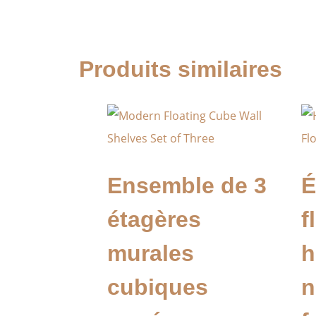
Produits similaires
Ensemble de 3
É
étagères
f
murales
h
cubiques
n