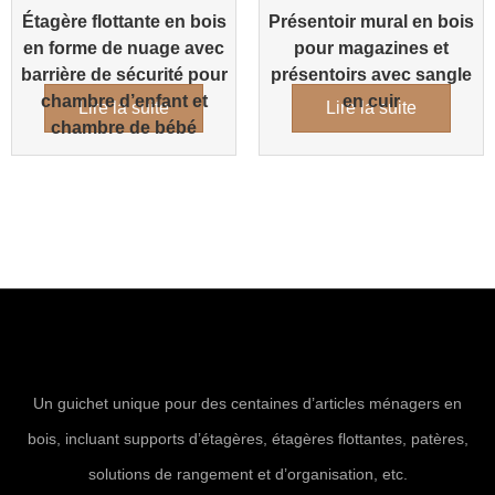
Étagère flottante en bois
Présentoir mural en bois
en forme de nuage avec
pour magazines et
barrière de sécurité pour
présentoirs avec sangle
chambre d’enfant et
en cuir
Lire la suite
Lire la suite
chambre de bébé
Un guichet unique pour des centaines d’articles ménagers en
bois, incluant supports d’étagères, étagères flottantes, patères,
solutions de rangement et d’organisation, etc.