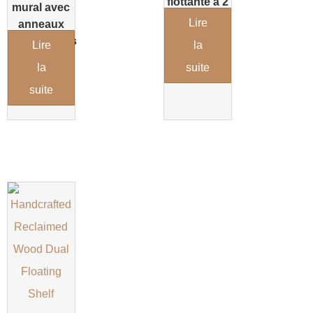
flottante à 2
mural avec
niveaux en
Lire
anneaux
bois blanc
magnétiques
Lire
la
avec corde
la
suite
suite