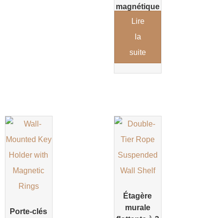
magnétique
pour
Lire
courrier et
la
clés
suite
Étagère
murale
Porte-clés