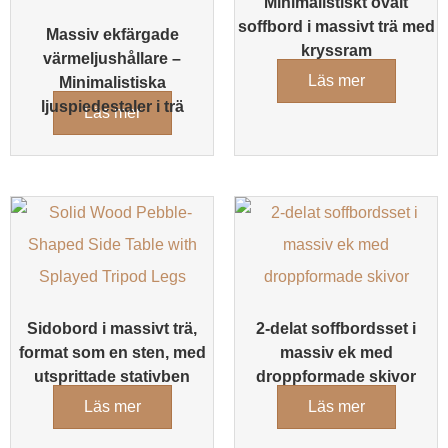
Minimalistiskt ovalt
soffbord i massivt trä med
Massiv ekfärgade
kryssram
värmeljushållare –
Läs mer
Minimalistiska
ljuspiedestaler i trä
Läs mer
Sidobord i massivt trä,
2-delat soffbordsset i
format som en sten, med
massiv ek med
utsprittade stativben
droppformade skivor
Läs mer
Läs mer