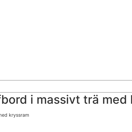
ffbord i massivt trä med
 med kryssram