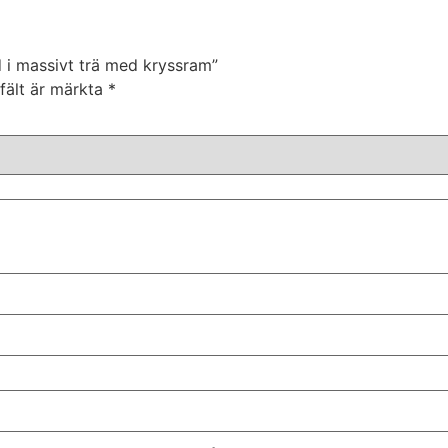
rd i massivt trä med kryssram”
 fält är märkta
*