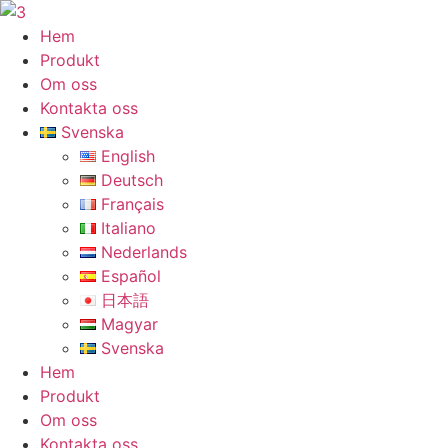
Hoppa
till
Hem
innehåll
Produkt
Om oss
Kontakta oss
Svenska
English
Deutsch
Français
Italiano
Nederlands
Español
日本語
Magyar
Svenska
Hem
Produkt
Om oss
Kontakta oss