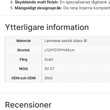
Skyddande matt finish:
En specialiserad lågblank y
Mångsidigt designspråk:
De rena linjerna kompletter
Ytterligare information
Material
Laminerat askträ (klass B)
Storlek
L120*D70*H45cm
Färg
Svart
MOQ
50 ST
OEM och ODM
Stöd
Recensioner