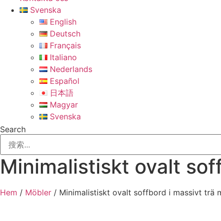
Svenska
English
Deutsch
Français
Italiano
Nederlands
Español
日本語
Magyar
Svenska
Search
Minimalistiskt ovalt so
Hem
/
Möbler
/ Minimalistiskt ovalt soffbord i massivt trä