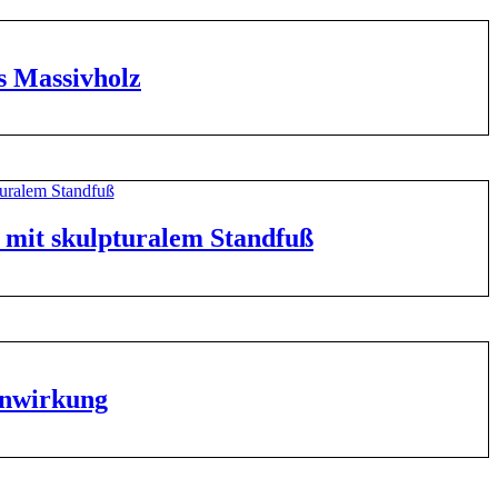
s Massivholz
h mit skulpturalem Standfuß
enwirkung