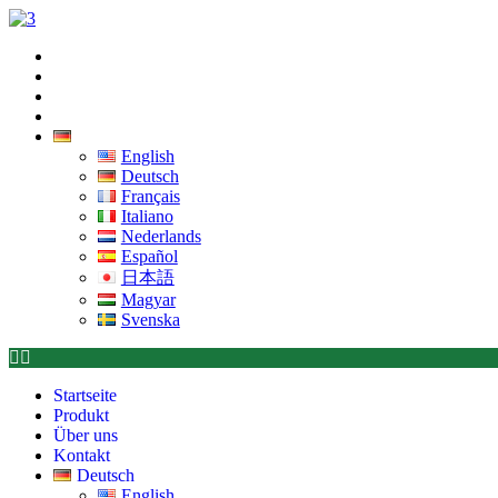
Zum
Inhalt
Startseite
wechseln
Produkt
Über uns
Kontakt
Deutsch
English
Deutsch
Français
Italiano
Nederlands
Español
日本語
Magyar
Svenska
Startseite
Produkt
Über uns
Kontakt
Deutsch
English