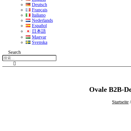
Deutsch
Français
Italiano
Nederlands
Español
日本語
Magyar
Svenska
Search
Ovale B2B-De
Startseite