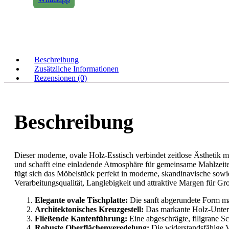
Beschreibung
Zusätzliche Informationen
Rezensionen (0)
Beschreibung
Dieser moderne, ovale Holz-Esstisch verbindet zeitlose Ästhetik 
und schafft eine einladende Atmosphäre für gemeinsame Mahlzeit
fügt sich das Möbelstück perfekt in moderne, skandinavische sowi
Verarbeitungsqualität, Langlebigkeit und attraktive Margen für G
Elegante ovale Tischplatte:
Die sanft abgerundete Form ma
Architektonisches Kreuzgestell:
Das markante Holz-Unterges
Fließende Kantenführung:
Eine abgeschrägte, filigrane S
Robuste Oberflächenveredelung:
Die widerstandsfähige V