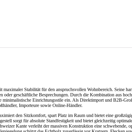
mit maximaler Stabilität für den anspruchsvollen Wohnbereich. Seine 
en oder geschäftliche Besprechungen. Durch die Kombination aus hoc
e minimalistische Einrichtungsstile ein. Als Direktimport und B2B-Gro
roßhändler, Importeure sowie Online-Händler.
ximiert den Sitzkomfort, spart Platz im Raum und bietet eine großzüg
tell sorgt für absolute Standfestigkeit und bietet gleichzeitig optimale
chweizer Kante verleiht der massiven Konstruktion eine schwebende, o
ersiegelung schützt das Echtholz zuverlässig vor Kratzern, Flecken so