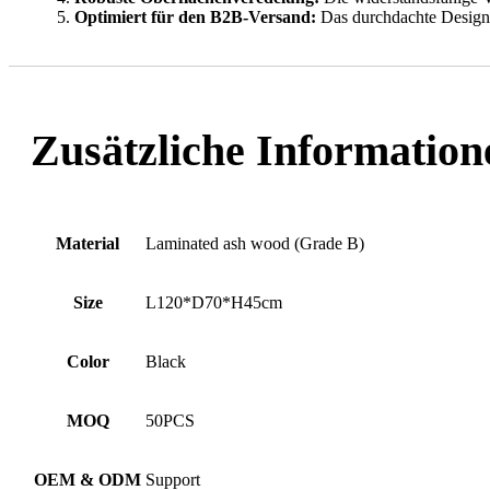
Optimiert für den B2B-Versand:
Das durchdachte Design e
Zusätzliche Information
Material
Laminated ash wood (Grade B)
Size
L120*D70*H45cm
Color
Black
MOQ
50PCS
OEM & ODM
Support