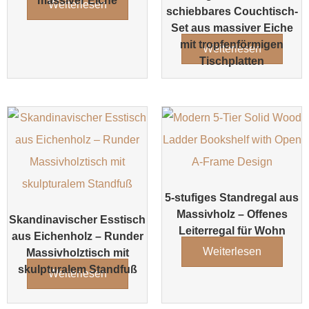
massiver Eiche
Weiterlesen
schiebbares Couchtisch-
Set aus massiver Eiche
mit tropfenförmigen
Weiterlesen
Tischplatten
5-stufiges Standregal aus
Massivholz – Offenes
Skandinavischer Esstisch
Leiterregal für Wohn
aus Eichenholz – Runder
Weiterlesen
Massivholztisch mit
skulpturalem Standfuß
Weiterlesen