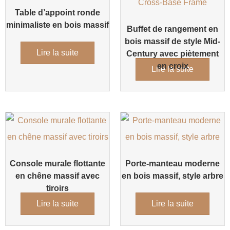
Table d’appoint ronde
minimaliste en bois massif
Buffet de rangement en
bois massif de style Mid-
Lire la suite
Century avec piètement
en croix
Lire la suite
Console murale flottante
Porte-manteau moderne
en chêne massif avec
en bois massif, style arbre
tiroirs
Lire la suite
Lire la suite