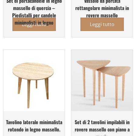
Set di portacandele in legno
Vassoio da portata
massello di quercia –
rettangolare minimalista in
Piedistalli per candele
rovere massello
minimalisti in legno
Leggi tutto
Leggi tutto
Tavolino laterale minimalista
Set di 2 tavolini impilabili in
rotondo in legno massello.
rovere massello con piano a