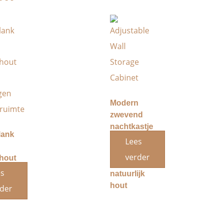
Modern
zwevend
nachtkastje
lank
met lade
Lees
met klep
verder
hout
van
es
natuurlijk
gen
hout
der
ruimte