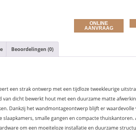
ONLINE
AANVRAAG
ie
Beoordelingen (0)
t een strak ontwerp met een tijdloze tweekleurige uitstra
d van dicht bewerkt hout met een duurzame matte afwerking,
n. Dankzij het wandmontageontwerp blijft er waardevolle v
he slaapkamers, smalle gangen en compacte thuiskantoren. Al
are om een ​​moeiteloze installatie en duurzame structurele