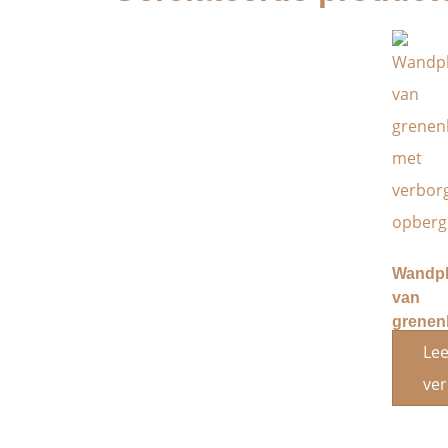
Wandp
van
grenen
met
Le
verbor
ver
opberg