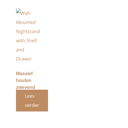
Massief
houten
zwevend
nachtkastje
Lees
met één
verder
opberglade