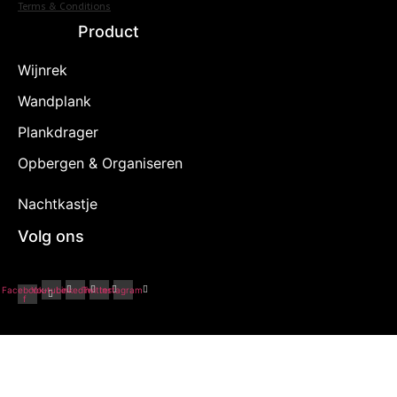
Terms & Conditions
Product
Wijnrek
(2)
Wandplank
(49)
Plankdrager
(7)
Opbergen & Organiseren
(5)
Nachtkastje
(10)
Volg ons
Facebook-
Youtube
Linkedin
Twitter
Instagram
f