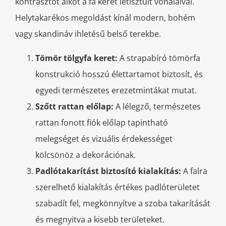
kontrasztot alkot a fa keret letisztult vonalaival.
Helytakarékos megoldást kínál modern, bohém
vagy skandináv ihletésű belső terekbe.
Tömör tölgyfa keret:
A strapabíró tömörfa
konstrukció hosszú élettartamot biztosít, és
egyedi természetes erezetmintákat mutat.
Szőtt rattan előlap:
A lélegző, természetes
rattan fonott fiók előlap tapintható
melegséget és vizuális érdekességet
kölcsönöz a dekorációnak.
Padlótakarítást biztosító kialakítás:
A falra
szerelhető kialakítás értékes padlóterületet
szabadít fel, megkönnyítve a szoba takarítását
és megnyitva a kisebb területeket.