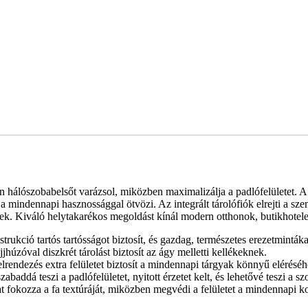
rn hálószobabelsőt varázsol, miközben maximalizálja a padlófelületet. 
 mindennapi hasznossággal ötvözi. Az integrált tárolófiók elrejti a sz
k. Kiváló helytakarékos megoldást kínál modern otthonok, butikhotele
ukció tartós tartósságot biztosít, és gazdag, természetes erezetmintáka
jhúzóval diszkrét tárolást biztosít az ágy melletti kellékeknek.
rendezés extra felületet biztosít a mindennapi tárgyak könnyű eléréséh
szabaddá teszi a padlófelületet, nyitott érzetet kelt, és lehetővé teszi a s
 fokozza a fa textúráját, miközben megvédi a felületet a mindennapi ko