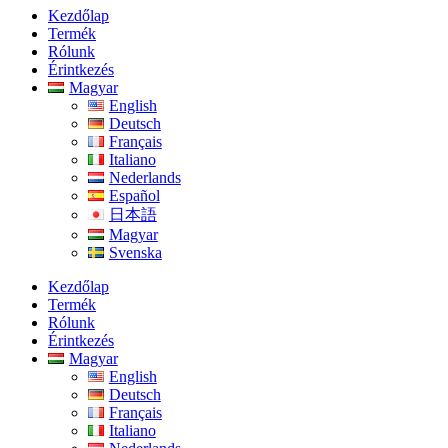
Kezdőlap
Termék
Rólunk
Érintkezés
Magyar
English
Deutsch
Français
Italiano
Nederlands
Español
日本語
Magyar
Svenska
Kezdőlap
Termék
Rólunk
Érintkezés
Magyar
English
Deutsch
Français
Italiano