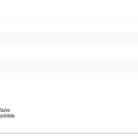
sőként
jelöltük