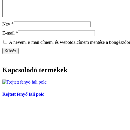
Név
*
E-mail
*
A nevem, e-mail címem, és weboldalcímem mentése a böngészőb
Kapcsolódó termékek
Rejtett fenyő fali polc
Tovább olvasom