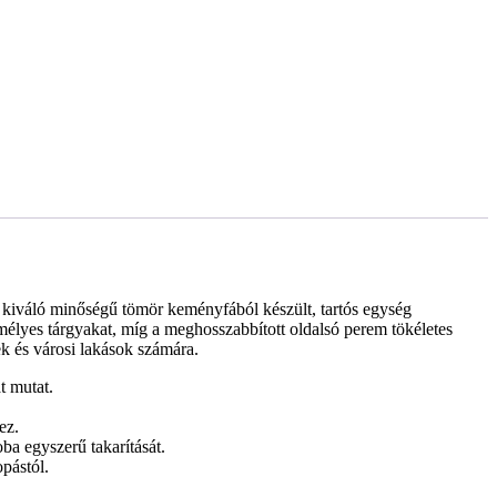
A kiváló minőségű tömör keményfából készült, tartós egység
emélyes tárgyakat, míg a meghosszabbított oldalsó perem tökéletes
k és városi lakások számára.
t mutat.
ez.
zoba egyszerű takarítását.
pástól.