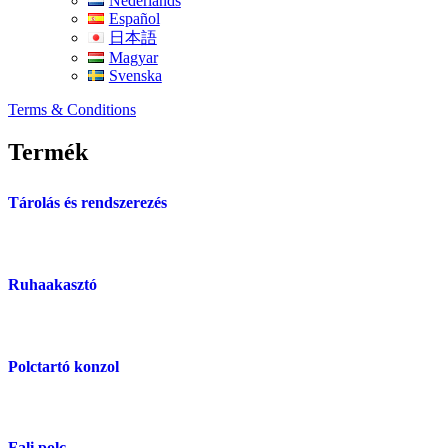
Nederlands
Español
日本語
Magyar
Svenska
Terms & Conditions
Termék
Tárolás és rendszerezés
Ruhaakasztó
Polctartó konzol
Fali polc