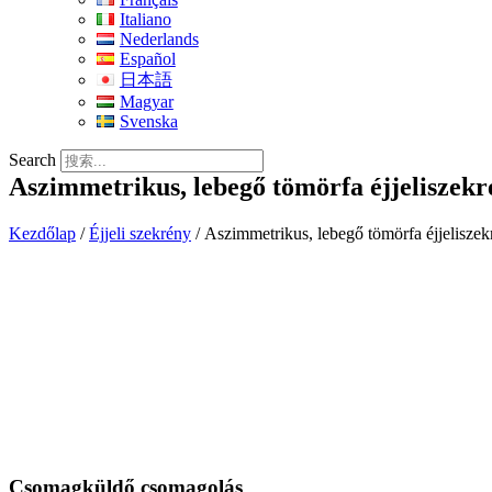
Italiano
Nederlands
Español
日本語
Magyar
Svenska
Search
Aszimmetrikus, lebegő tömörfa éjjeliszekr
Kezdőlap
/
Éjjeli szekrény
/ Aszimmetrikus, lebegő tömörfa éjjeliszek
Csomagküldő csomagolás