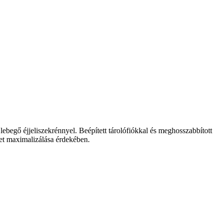
 lebegő éjjeliszekrénnyel. Beépített tárolófiókkal és meghosszabbított
let maximalizálása érdekében.