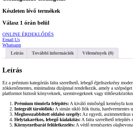
Készleten lévő termékek
Válasz 1 órán belül
ONLINE ÉRDEKLŐDÉS
Email Us
Whatsapp
Leírás
További információk
Vélemények (0)
Leírás
Ez a prémium kategóriás falra szerelhető, lebegő éjjeliszekrény mode
zökkenőmentes, minimalista dizájnnal rendelkezik, amely a szépséget a
platformot biztosít könyveknek, szemüvegeknek vagy töltőeszközökne
Prémium tömörfa felépítés:
A kiváló minőségű keményfa konstr
Integrált tárolófiók:
A simán sikló fiók tiszta, hardvermentes uj
Meghosszabbított oldalsó szegély:
Az egyedi, aszimmetrikus el
Helytakarékos, lebegő kialakítás:
A falra szerelhető telepítés 
Környezetbarát felületkezelés:
A védő természetes olajbevonat