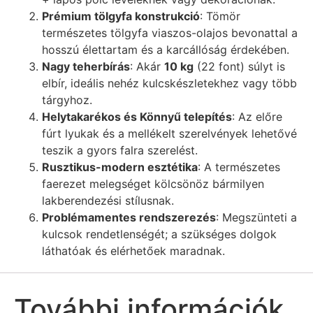
​Prémium tölgyfa konstrukció​
​: Tömör
természetes tölgyfa viaszos-olajos bevonattal a
hosszú élettartam és a karcállóság érdekében.
​Nagy teherbírás​
​: Akár ​
​10 kg​
​ (22 font) súlyt is
elbír, ideális nehéz kulcskészletekhez vagy több
tárgyhoz.
​Helytakarékos és Könnyű telepítés​
: Az előre
fúrt lyukak és a mellékelt szerelvények lehetővé
teszik a gyors falra szerelést.
​Rusztikus-modern esztétika​
​: A természetes
faerezet melegséget kölcsönöz bármilyen
lakberendezési stílusnak.
​Problémamentes rendszerezés​
​: Megszünteti a
kulcsok rendetlenségét; a szükséges dolgok
láthatóak és elérhetőek maradnak.
További információk