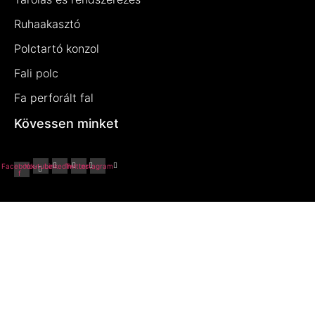
Ruhaakasztó
(8)
Polctartó konzol
(7)
Fali polc
(49)
Fa perforált fal
(5)
Kövessen minket
Facebook-
Youtube
Linkedin
Twitter
Instagram
f