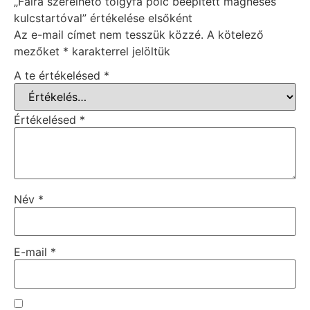
„Falra szerelhető tölgyfa polc beépített mágneses
kulcstartóval” értékelése elsőként
Az e-mail címet nem tesszük közzé.
A kötelező
mezőket
*
karakterrel jelöltük
A te értékelésed
*
Értékelésed
*
Név
*
E-mail
*