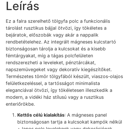
Leírás
Ez a falra szerelhető tölgyfa polc a funkcionális
tárolást rusztikus bájjal ötvözi, így tökéletes a
bejáratok, előszobák vagy akár a nappalik
rendbetételehez. Az integrált mágneses kulcstartó
biztonságosan tárolja a kulcsokat és a kisebb
fémtárgyakat, míg a tágas polcfelületen
rendszerezheti a leveleket, pénztárcákat,
napszemüvegeket vagy dekoratív kiegészítőket.
Természetes tömör tölgyfából készült, viaszos-olajos
felületkezeléssel, a tartósságot minimalista
eleganciával ötvözi, így tökéletesen illeszkedik a
modern, a vidéki ház stílusú vagy a rusztikus
enteriőrökbe.
​Kettős célú kialakítás​
​: A mágneses panel
biztonságosan tartja a kulcsokat kampók nélkül
+ lapos polc leveleknek vagy dekorációnak.