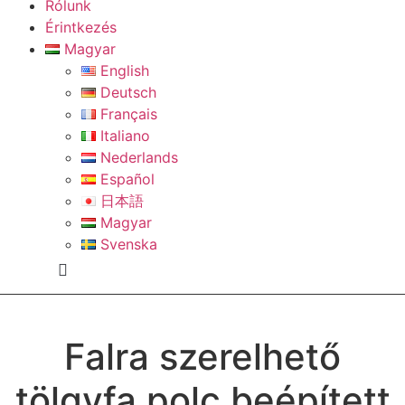
Rólunk
Érintkezés
Magyar
English
Deutsch
Français
Italiano
Nederlands
Español
日本語
Magyar
Svenska
Falra szerelhető
tölgyfa polc beépített