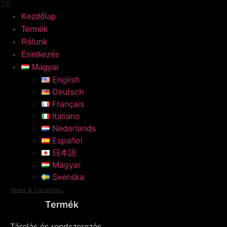
Kezdőlap
Termék
Rólunk
Érintkezés
Magyar
English
Deutsch
Français
Italiano
Nederlands
Español
日本語
Magyar
Svenska
Terms & Conditions
Termék
Tárolás és rendszerezés
(5)