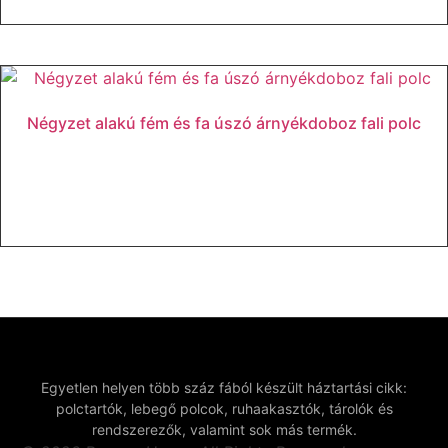
Négyzet alakú fém és fa úszó árnyékdoboz fali polc
Tovább olvasom
Egyetlen helyen több száz fából készült háztartási cikk:
polctartók, lebegő polcok, ruhaakasztók, tárolók és
rendszerezők, valamint sok más termék.