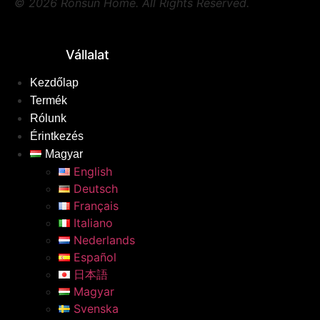
© 2026 Ronsun Home. All Rights Reserved.
Vállalat
Kezdőlap
Termék
Rólunk
Érintkezés
Magyar
English
Deutsch
Français
Italiano
Nederlands
Español
日本語
Magyar
Svenska