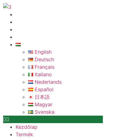
Ugrás
a
Kezdőlap
tartalomhoz
Termék
Rólunk
Érintkezés
Magyar
English
Deutsch
Français
Italiano
Nederlands
Español
日本語
Magyar
Svenska
Kezdőlap
Termék