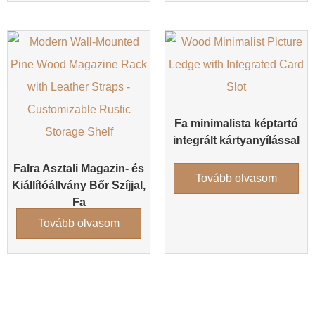
Fa minimalista képtartó
integrált kártyanyílással
Falra Asztali Magazin- és
Tovább olvasom
Kiállítóállvány Bőr Szíjjal,
Fa
Tovább olvasom