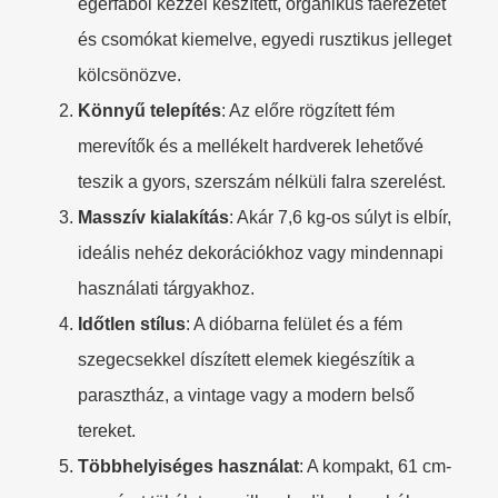
égerfából kézzel készített, organikus faerezetet
és csomókat kiemelve, egyedi rusztikus jelleget
kölcsönözve.
​Könnyű telepítés​
​: Az előre rögzített fém
merevítők és a mellékelt hardverek lehetővé
teszik a gyors, szerszám nélküli falra szerelést.
​Masszív kialakítás​
​: Akár 7,6 kg-os súlyt is elbír,
ideális nehéz dekorációkhoz vagy mindennapi
használati tárgyakhoz.
​Időtlen stílus​
​: A dióbarna felület és a fém
szegecsekkel díszített elemek kiegészítik a
parasztház, a vintage vagy a modern belső
tereket.
​Többhelyiséges használat​
​: A kompakt, 61 cm-