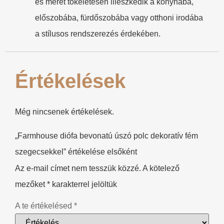
es méret tökéletesen illeszkedik a konyhába,
előszobába, fürdőszobába vagy otthoni irodába
a stílusos rendszerezés érdekében.
Értékelések
Még nincsenek értékelések.
„Farmhouse diófa bevonatú úszó polc dekoratív fém
szegecsekkel” értékelése elsőként
Az e-mail címet nem tesszük közzé.
A kötelező
mezőket
*
karakterrel jelöltük
A te értékelésed
*