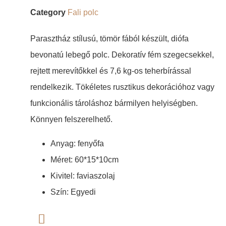
Category
Fali polc
Parasztház stílusú, tömör fából készült, diófa
bevonatú lebegő polc. Dekoratív fém szegecsekkel,
rejtett merevítőkkel és 7,6 kg-os teherbírással
rendelkezik. Tökéletes rusztikus dekorációhoz vagy
funkcionális tároláshoz bármilyen helyiségben.
Könnyen felszerelhető.
Anyag: fenyőfa
Méret: 60*15*10cm
Kivitel: faviaszolaj
Szín: Egyedi