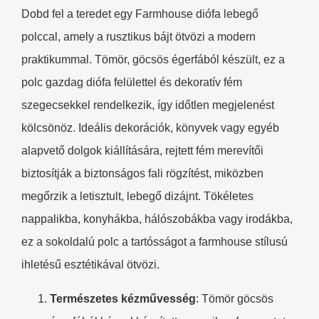
Dobd fel a teredet egy Farmhouse diófa lebegő
polccal, amely a rusztikus bájt ötvözi a modern
praktikummal. Tömör, göcsös égerfából készült, ez a
polc gazdag diófa felülettel és dekoratív fém
szegecsekkel rendelkezik, így időtlen megjelenést
kölcsönöz. Ideális dekorációk, könyvek vagy egyéb
alapvető dolgok kiállítására, rejtett fém merevítői
biztosítják a biztonságos fali rögzítést, miközben
megőrzik a letisztult, lebegő dizájnt. Tökéletes
nappalikba, konyhákba, hálószobákba vagy irodákba,
ez a sokoldalú polc a tartósságot a farmhouse stílusú
ihletésű esztétikával ötvözi.
​Természetes kézművesség​
​: Tömör göcsös