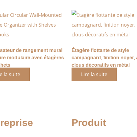
sateur de rangement mural
Étagère flottante de style
aire modulaire avec étagères
campagnard, finition noyer,
chets
clous décoratifs en métal
e la suite
Lire la suite
reprise
Produit