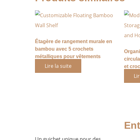
Étagère de rangement murale en
bambou avec 5 crochets
Organi
métalliques pour vêtements
circul
Lire la suite
et cro
Lir
Ent
Un guichet unique pour des