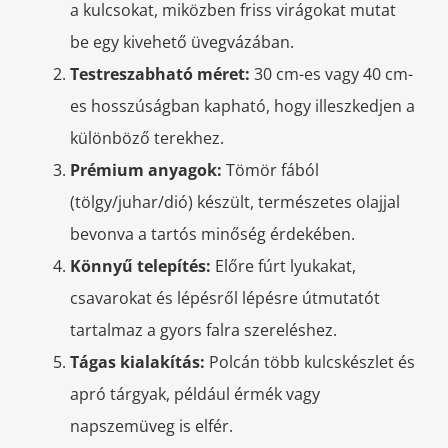
a kulcsokat, miközben friss virágokat mutat
be egy kivehető üvegvázában.
Testreszabható méret:
30 cm-es vagy 40 cm-
es hosszúságban kapható, hogy illeszkedjen a
különböző terekhez.
Prémium anyagok:
Tömör fából
(tölgy/juhar/dió) készült, természetes olajjal
bevonva a tartós minőség érdekében.
Könnyű telepítés:
Előre fúrt lyukakat,
csavarokat és lépésről lépésre útmutatót
tartalmaz a gyors falra szereléshez.
Tágas kialakítás:
Polcán több kulcskészlet és
apró tárgyak, például érmék vagy
napszemüveg is elfér.