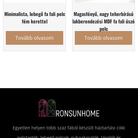
Minimalista, lebegő fa fali polc
Magasfényű, nagy teherbírású
fém kerettel
lakberendezési MDF fa fali úszó
polc
Tovább olvasom
Tovább olvasom
Egyetlen helyen több száz fából készült háztartási cikk:
polctartók, lebegő polcok, ruhaakasztók, tárolók és