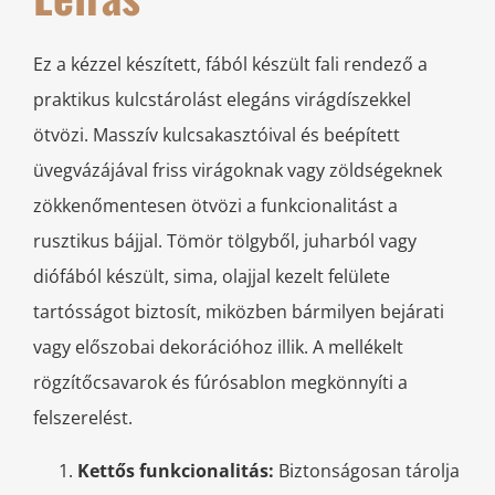
Ez a kézzel készített, fából készült fali rendező a
praktikus kulcstárolást elegáns virágdíszekkel
ötvözi. Masszív kulcsakasztóival és beépített
üvegvázájával friss virágoknak vagy zöldségeknek
zökkenőmentesen ötvözi a funkcionalitást a
rusztikus bájjal. Tömör tölgyből, juharból vagy
diófából készült, sima, olajjal kezelt felülete
tartósságot biztosít, miközben bármilyen bejárati
vagy előszobai dekorációhoz illik. A mellékelt
rögzítőcsavarok és fúrósablon megkönnyíti a
felszerelést.
Kettős funkcionalitás:
Biztonságosan tárolja