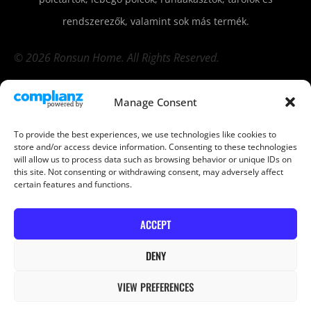
rendszerezők, valamint sok más termék.
© 2026 Ronsun Home. All Rights Reserved.
Manage Consent
Vállalat
Termék
To provide the best experiences, we use technologies like cookies to
store and/or access device information. Consenting to these technologies
Tárolás és
Ruhaakasztó
(8)
will allow us to process data such as browsing behavior or unique IDs on
this site. Not consenting or withdrawing consent, may adversely affect
rendszerezés
(5)
certain features and functions.
Polctartó konzol
Fali polc
(49)
TERMS & CONDITIONS
(7)
ACCEPT
Fa perforált fal
DENY
(5)
VIEW PREFERENCES