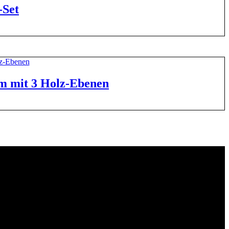
-Set
rm mit 3 Holz-Ebenen