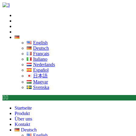
Zum
Inhalt
Startseite
wechseln
Produkt
Über uns
Kontakt
Deutsch
English
Deutsch
Français
Italiano
Nederlands
Español
日本語
Magyar
Svenska
Startseite
Produkt
Über uns
Kontakt
Deutsch
English