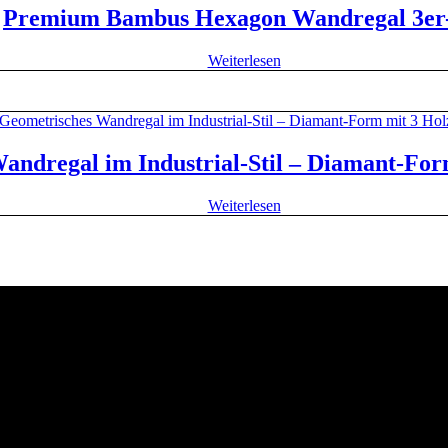
Premium Bambus Hexagon Wandregal 3er
Weiterlesen
andregal im Industrial-Stil – Diamant-Fo
Weiterlesen