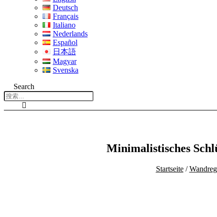
Deutsch
Français
Italiano
Nederlands
Español
日本語
Magyar
Svenska
Search
Minimalistisches Schl
Startseite
/
Wandreg