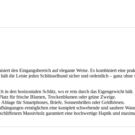
nisiert den Eingangsbereich auf elegante Weise. Es kombiniert eine pr
 hält die Leiste jeden Schlüsselbund sicher und ordentlich – ganz ohne
ch in den horizontalen Schlitz, wo er rein durch das Eigengewicht hält.
 Platz für frische Blumen, Trockenblumen oder grüne Zweige.
ere Ablage für Smartphones, Briefe, Sonnenbrillen oder Geldbörsen.
 Aufhängungen ermöglichen eine komplett schwebende und saubere Wa
eschliffenem Massivholz garantiert eine hochwertige Haptik und maximal