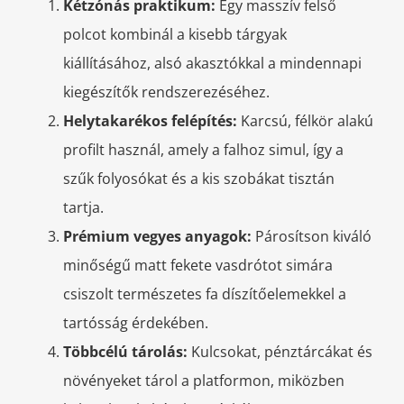
Kétzónás praktikum:
Egy masszív felső
polcot kombinál a kisebb tárgyak
kiállításához, alsó akasztókkal a mindennapi
kiegészítők rendszerezéséhez.
Helytakarékos felépítés:
Karcsú, félkör alakú
profilt használ, amely a falhoz simul, így a
szűk folyosókat és a kis szobákat tisztán
tartja.
Prémium vegyes anyagok:
Párosítson kiváló
minőségű matt fekete vasdrótot simára
csiszolt természetes fa díszítőelemekkel a
tartósság érdekében.
Többcélú tárolás:
Kulcsokat, pénztárcákat és
növényeket tárol a platformon, miközben