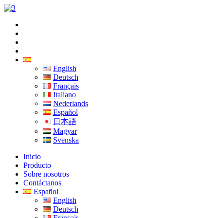
Ir
al
Inicio
contenido
Producto
Sobre nosotros
Contáctanos
Español
English
Deutsch
Français
Italiano
Nederlands
Español
日本語
Magyar
Svenska
Inicio
Producto
Sobre nosotros
Contáctanos
Español
English
Deutsch
Français