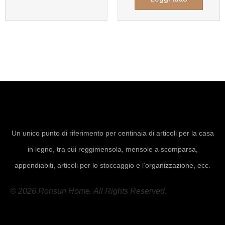
Un unico punto di riferimento per centinaia di articoli per la casa
in legno, tra cui reggimensola, mensole a scomparsa,
appendiabiti, articoli per lo stoccaggio e l’organizzazione, ecc.
© 2026 Ronsun Home. All Rights Reserved.