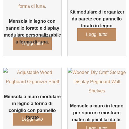
Kit modulare di organizer
da parete con pannello
Mensola in legno con
forato in legno
pannello forato e display
Leggi tutto
modulare personalizzabile
a forma di luna.
Leggi tutto
Mensola a muro modulare
in legno a forma di
Mensole a muro in legno
coniglio con pannello
per riporre e mostrare
forato
Leggi tutto
materiali per il fai da te.
Leggi tutto