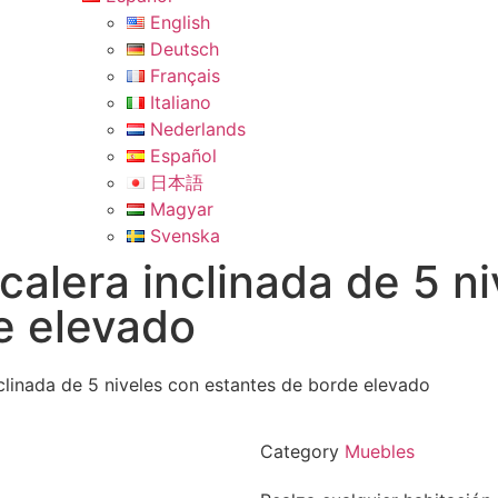
English
Deutsch
Français
Italiano
Nederlands
Español
日本語
Magyar
Svenska
scalera inclinada de 5 n
e elevado
nclinada de 5 niveles con estantes de borde elevado
Category
Muebles