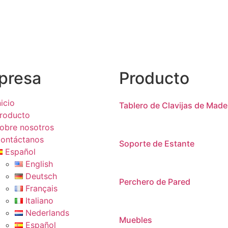
er más
Leer más
presa
Producto
nicio
Tablero de Clavijas de Made
roducto
obre nosotros
ontáctanos
Soporte de Estante
Español
English
Deutsch
Perchero de Pared
Français
Italiano
Nederlands
Muebles
Español