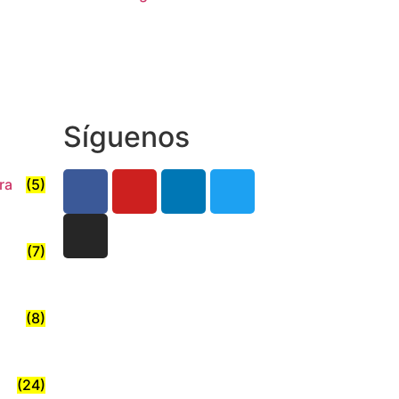
Leer más
Síguenos
ra
(5)
(7)
(8)
(24)