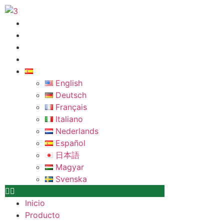
Ir
al
Inicio
contenido
Producto
Sobre nosotros
Contáctanos
Español
English
Deutsch
Français
Italiano
Nederlands
Español
日本語
Magyar
Svenska
Inicio
Producto