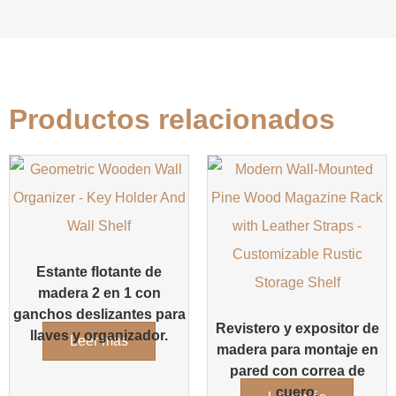
Productos relacionados
Estante flotante de
madera 2 en 1 con
ganchos deslizantes para
Revistero y expositor de
llaves y organizador.
Leer más
madera para montaje en
pared con correa de
cuero.