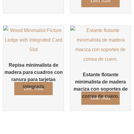
Leer más
Repisa minimalista de
madera para cuadros con
Estante flotante
ranura para tarjetas
minimalista de madera
integrada
Leer más
maciza con soportes de
correa de cuero.
Leer más