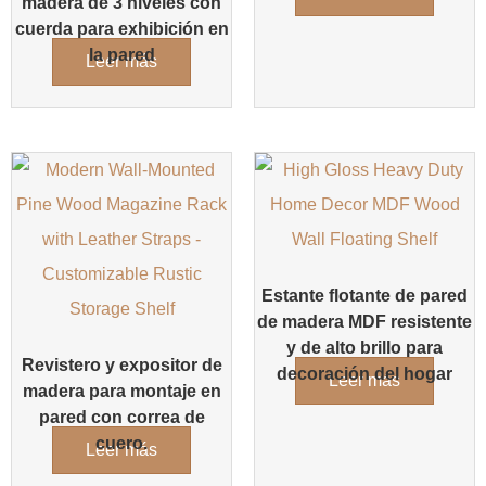
madera de 3 niveles con
cuerda para exhibición en
la pared
Leer más
Estante flotante de pared
de madera MDF resistente
y de alto brillo para
Revistero y expositor de
decoración del hogar
Leer más
madera para montaje en
pared con correa de
cuero.
Leer más