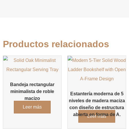
Productos relacionados
Bandeja rectangular
minimalista de roble
Estantería moderna de 5
macizo
niveles de madera maciza
Leer más
con diseño de estructura
abierta en forma de A.
Leer más