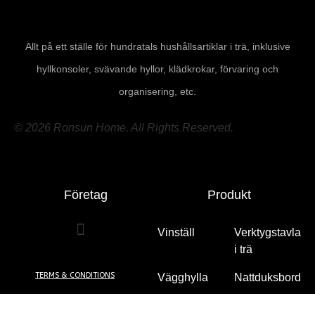
Allt på ett ställe för hundratals hushållsartiklar i trä, inklusive
hyllkonsoler, svävande hyllor, klädkrokar, förvaring och
organisering, etc.
© 2026 Ronsun Home. All Rights Reserved.
Företag
Produkt
Vinställ
(2)
Verktygstavla
i trä
(5)
TERMS & CONDITIONS
Vägghylla
Nattduksbord
(49)
(10)