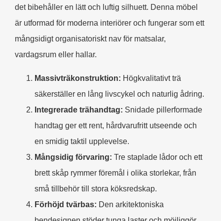
det bibehåller en lätt och luftig silhuett. Denna möbel
är utformad för moderna interiörer och fungerar som ett
mångsidigt organisatoriskt nav för matsalar,
vardagsrum eller hallar.
Massivträkonstruktion:
Högkvalitativt trä
säkerställer en lång livscykel och naturlig ådring.
Integrerade trähandtag:
Snidade pillerformade
handtag ger ett rent, hårdvarufritt utseende och
en smidig taktil upplevelse.
Mångsidig förvaring:
Tre staplade lådor och ett
brett skåp rymmer föremål i olika storlekar, från
små tillbehör till stora köksredskap.
Förhöjd tvärbas:
Den arkitektoniska
bendesignen stöder tunga laster och möjliggör