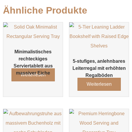
Ähnliche Produkte
Minimalistisches
rechteckiges
5-stufiges, anlehnbares
Serviertablett aus
Leiterregal mit erhöhten
massiver Eiche
Weiterlesen
Regalböden
Weiterlesen