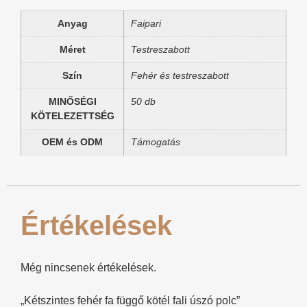
Anyag
Faipari
Méret
Testreszabott
Szín
Fehér és testreszabott
MINŐSÉGI
50 db
KÖTELEZETTSÉG
OEM és ODM
Támogatás
Értékelések
Még nincsenek értékelések.
„Kétszintes fehér fa függő kötél fali úszó polc”