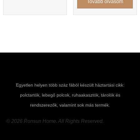
Tovább olvasom
Egyetlen helyen több száz fából készült háztartási cikk:
polctartók, lebegő polcok, ruhaakasztók, tárolók és
rendszerezők, valamint sok más termék.
© 2026 Ronsun Home. All Rights Reserved.