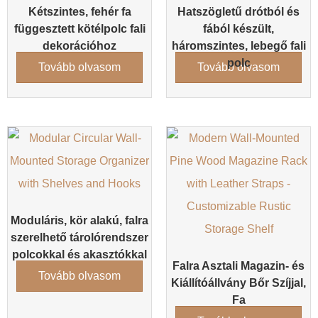
Kétszintes, fehér fa
Hatszögletű drótból és
függesztett kötélpolc fali
fából készült,
dekorációhoz
háromszintes, lebegő fali
polc
Tovább olvasom
Tovább olvasom
Moduláris, kör alakú, falra
szerelhető tárolórendszer
polcokkal és akasztókkal
Falra Asztali Magazin- és
Tovább olvasom
Kiállítóállvány Bőr Szíjjal,
Fa