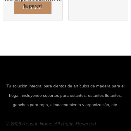
la pared
Leer más
Tu solución integral para cientos de artículos de madera para el
hogar, incluyendo soportes para estantes, estantes flotantes,
ganchos para ropa, almacenamiento y organización, etc.
© 2026 Ronsun Home. All Rights Reserved.