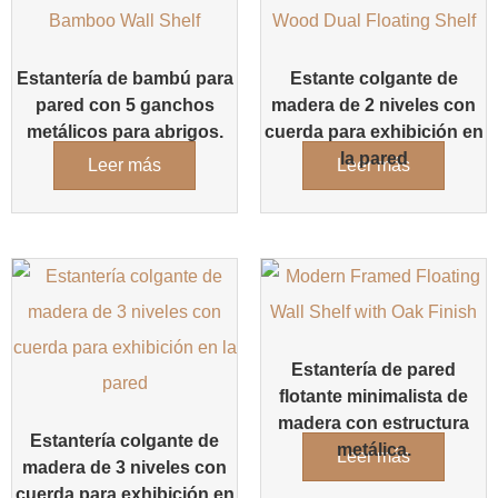
Estantería de bambú para
Estante colgante de
pared con 5 ganchos
madera de 2 niveles con
metálicos para abrigos.
cuerda para exhibición en
la pared
Leer más
Leer más
Estantería de pared
flotante minimalista de
madera con estructura
Estantería colgante de
metálica.
Leer más
madera de 3 niveles con
cuerda para exhibición en