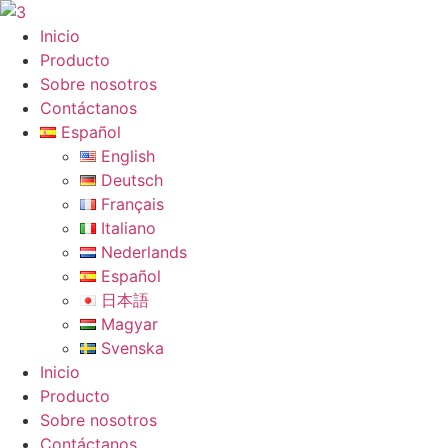
Ir
al
Inicio
contenido
Producto
Sobre nosotros
Contáctanos
Español
English
Deutsch
Français
Italiano
Nederlands
Español
日本語
Magyar
Svenska
Inicio
Producto
Sobre nosotros
Contáctanos