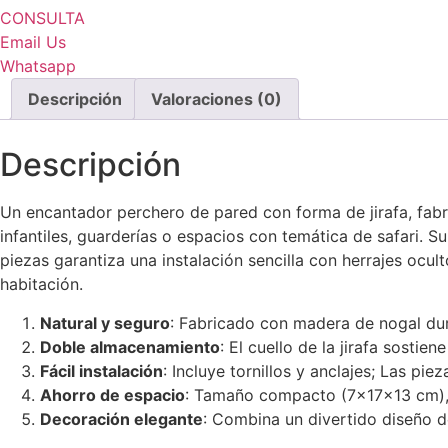
CONSULTA
Email Us
Whatsapp
Descripción
Valoraciones (0)
Descripción
Un encantador perchero de pared con forma de jirafa, fabr
infantiles, guarderías o espacios con temática de safari. S
piezas garantiza una instalación sencilla con herrajes ocul
habitación.
Natural y seguro​
: Fabricado con madera de nogal dur
Doble almacenamiento​
: El cuello de la jirafa sosti
Fácil instalación​
: Incluye tornillos y anclajes; Las p
​Ahorro de espacio​
​: Tamaño compacto (7x17x13 cm), i
​Decoración elegante​
​: Combina un divertido diseño