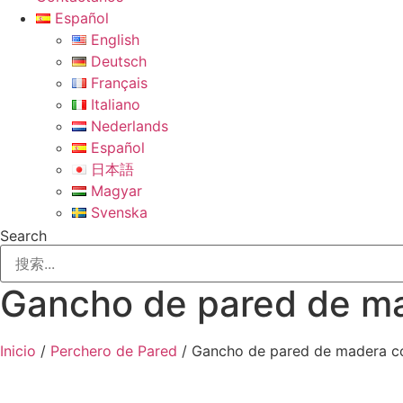
Español
English
Deutsch
Français
Italiano
Nederlands
Español
日本語
Magyar
Svenska
Search
Gancho de pared de mad
Inicio
/
Perchero de Pared
/ Gancho de pared de madera co