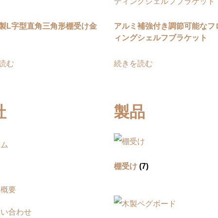
製L字型直角三角形棚受け金
アルミ補強付き調節可能なフ
ィングシェルフブラケット
読む
続きを読む
社
製品
ーム
品
棚受け
(7)
社概要
問い合わせ