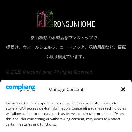
数百種類の木製品をワンストップで。
棚受け、ウォールシェルフ、コートフック、収納用品など、幅広
く取り揃えています。
© 2026 Ronsun Home. All Rights Reserved.
Manage Consent
会社
製品
To provide the best experiences, we use technologies like cookies to
store and/or access device information. Consenting to these technologies
will allow us to process data such as browsing behavior or unique IDs on
棚受け
(7)
木製ペグボ
this site. Not consenting or withdrawing consent, may adversely affect
ード
(5)
certain features and functions.