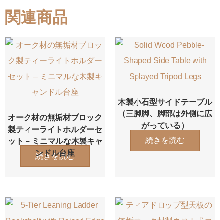
関連商品
木製小石型サイドテーブル
（三脚脚、脚部は外側に広
オーク材の無垢材ブロック
がっている）
製ティーライトホルダーセ
続きを読む
ット – ミニマルな木製キャ
ンドル台座
続きを読む