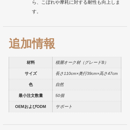
ら、こぼれや摩耗に対する耐性も向上しま
す。
追加情報
材料
積層オーク材（グレードB）
サイズ
長さ110cm×奥行39cm×高さ47cm
色
自然
最小注文数量
50個
OEMおよびODM
サポート