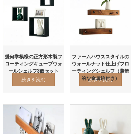
幾何学模様の正方形木製フ
ファームハウススタイルの
ローティングキューブウォ
ウォールナット仕上げフロ
ールシェルフ3個セット
ーティングシェルフ（装飾
的な金属鋲付き）
続きを読む
続きを読む