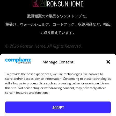
数百種類の木製品をワンストップで。
棚受け、ウォールシェルフ、コートフック、収納用品など、幅広
く取り揃えています。
© 2026 Ronsun Home. All Rights Reserved.
Manage Consent
会社
製品
To provide the best experiences, we use technologies like cookies to
store and/or access device information. Consenting to these technologies
will allow us to process data such as browsing behavior or unique IDs on
棚受け
(7)
木製ペグボ
this site. Not consenting or withdrawing consent, may adversely affect
ード
(5)
certain features and functions.
家具
(24)
収納・オー
TERMS & CONDITIONS
ガナイザー
ACCEPT
(5)