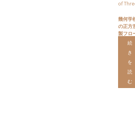
幾何学
の正方
製フロ
ィング
続
ーブウ
き
ルシェ
を
3個セ
読
む