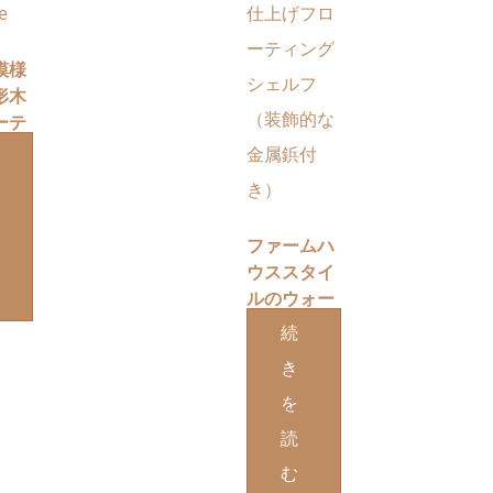
模様
形木
ーテ
キュ
ォー
ルフ
ット
ファームハ
ウススタイ
ルのウォー
ルナット仕
続
上げフロー
き
ティングシ
を
ェルフ（装
飾的な金属
読
鋲付き）
む