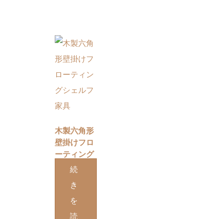
木製六角形
壁掛けフロ
ーティング
シェルフ家
続
具
き
を
読