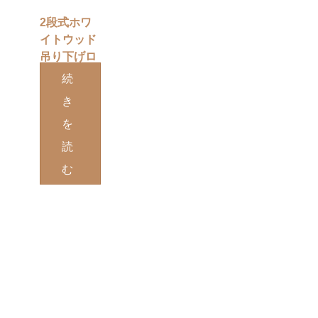
2段式ホワ
イトウッド
吊り下げロ
ープウォー
続
ルフローテ
き
ィングシェ
を
ルフ
読
む